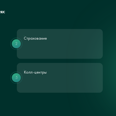
ях:
Страхование
2
Колл-центры
5