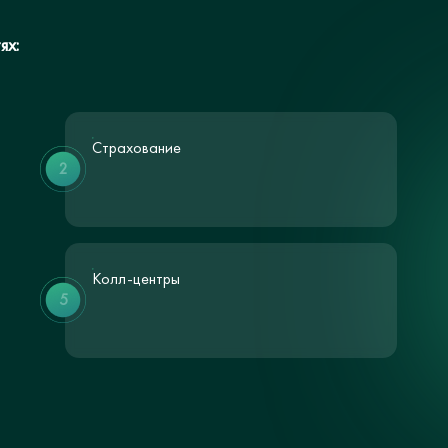
ях:
Страхование
2
Колл-центры
5