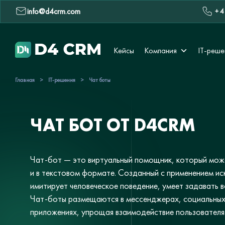
info@d4crm.com
+ 4
Кейсы
Компания
IT-реше
Главная
>
IT-решения
>
Чат боты
ЧАТ БОТ ОТ D4CRM
Чат-бот — это виртуальный помощник, который може
и в текстовом формате. Созданный с применением ис
имитирует человеческое поведение, умеет задавать в
Чат-боты размещаются в мессенджерах, социальных
приложениях, упрощая взаимодействие пользователя 