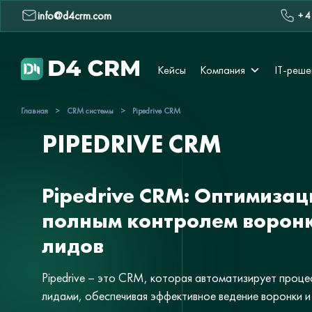
info@d4crm.com
+ 4
Кейсы
Компания
IT-реше
Главная
>
CRM системы
>
Pipedrive CRM
PIPEDRIVE CRM
Pipedrive CRM: Оптимизац
полным контролем ворон
лидов
Pipedrive – это CRM, которая автоматизирует проце
лидами, обеспечивая эффективное ведение воронки и