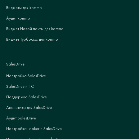
Виджеты для kommo
Аудит kommo
Виджет Новой почты для kommo
Виджет Турбосмс для kommo
SalesDrive
Настройка SalesDrive
SalesDrive и 1С
Поддержка SalesDrive
Аналитика для SalesDrive
Аудит SalesDrive
Настройка Looker с SalesDrive
Настройка Power BI с SalesDrive