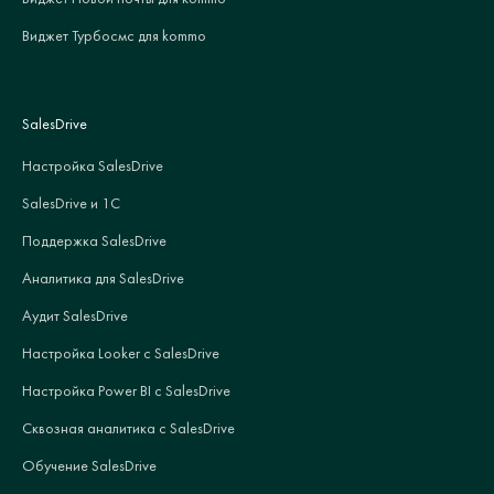
Виджет Турбосмс для kommo
SalesDrive
Настройка SalesDrive
SalesDrive и 1С
Поддержка SalesDrive
Аналитика для SalesDrive
Аудит SalesDrive
Настройка Looker с SalesDrive
Настройка Power BI с SalesDrive
Сквозная аналитика с SalesDrive
Обучение SalesDrive