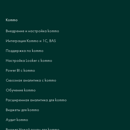
Kommo
Внедрение и настройка kommo
Интеграция Kommo и 1С, BAS
Поддержка по kommo
Настройка Looker с kommo
Power BI с kommo
Сквозная аналитика с kommo
Обучение kommo
Расширенная аналитика для kommo
Виджеты для kommo
Аудит kommo
Виджет Новой почты для kommo