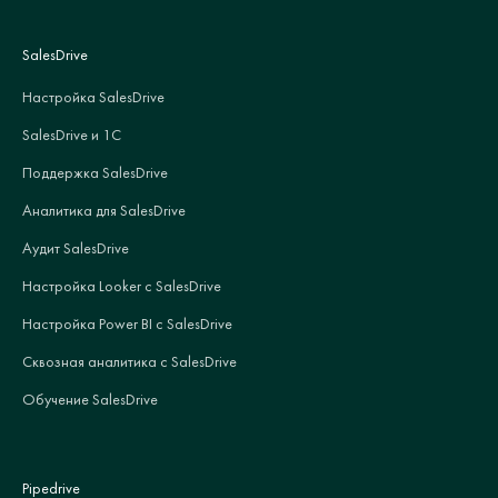
SalesDrive
Настройка SalesDrive
SalesDrive и 1С
Поддержка SalesDrive
Аналитика для SalesDrive
Аудит SalesDrive
Настройка Looker с SalesDrive
Настройка Power BI с SalesDrive
Сквозная аналитика с SalesDrive
Обучение SalesDrive
Pipedrive