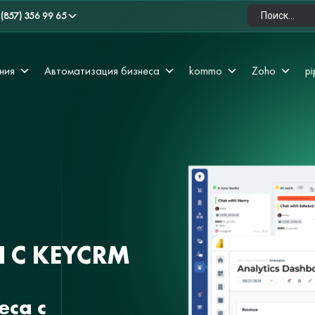
 (857) 356 99 65
ния
Автоматизация бизнеса
kommo
Zoho
pi
 С KEYCRM
еса с