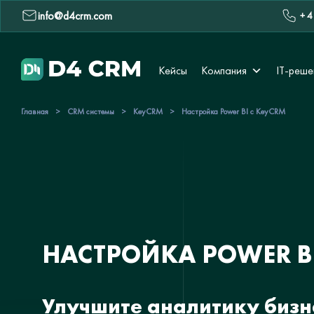
info@d4crm.com
+ 4
Кейсы
Компания
IT-реше
Главная
>
CRM системы
>
KeyCRM
>
Настройка Power BI с KeyCRM
НАСТРОЙКА POWER BI
Улучшите аналитику бизн