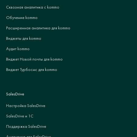
Сквозная аналитика с kommo
Обучение kommo
Расширенная аналитика для kommo
Виджеты для kommo
Аудит kommo
Виджет Новой почты для kommo
Виджет Турбосмс для kommo
SalesDrive
Настройка SalesDrive
SalesDrive и 1С
Поддержка SalesDrive
Аналитика для SalesDrive