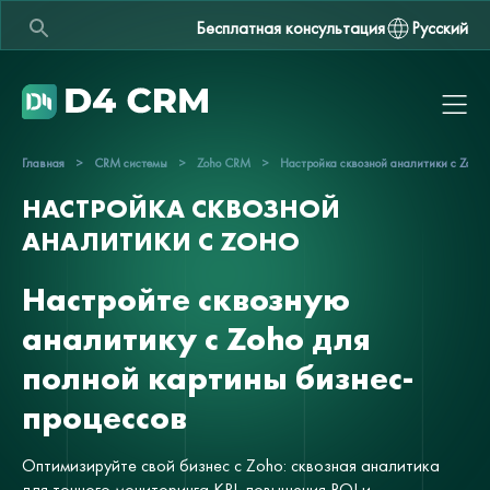
Бесплатная консультация
Русский
Главная
>
CRM системы
>
Zoho CRM
>
Настройка сквозной аналитики с Zoho
НАСТРОЙКА СКВОЗНОЙ
АНАЛИТИКИ С ZOHO
Настройте сквозную
аналитику с Zoho для
полной картины бизнес-
процессов
Оптимизируйте свой бизнес с Zoho: сквозная аналитика
для точного мониторинга KPI, повышения ROI и