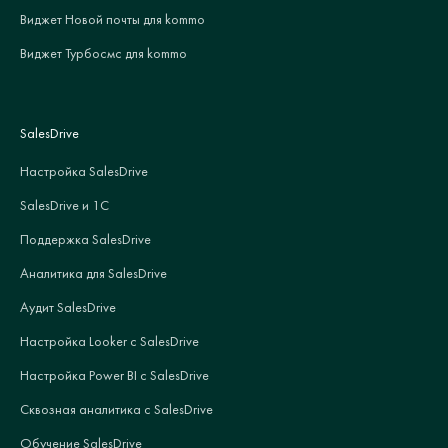
Виджет Новой почты для kommo
Виджет Турбосмс для kommo
SalesDrive
Настройка SalesDrive
SalesDrive и 1С
Поддержка SalesDrive
Аналитика для SalesDrive
Аудит SalesDrive
Настройка Looker с SalesDrive
Настройка Power BI с SalesDrive
Сквозная аналитика с SalesDrive
Обучение SalesDrive