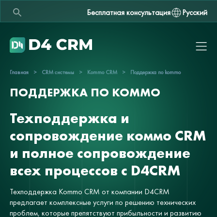
Бесплатная консультация
Русский
Главная
>
CRM системы
>
Kommo CRM
>
Поддержка по kommo
ПОДДЕРЖКА ПО KOMMO
Техподдержка и
сопровождение коммо CRM
и полное сопровождение
всех процессов с D4CRM
Техподдержка Kommo CRM от компании D4CRM
предлагает комплексные услуги по решению технических
проблем, которые препятствуют прибыльности и развитию