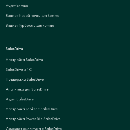
Аудит kommo
Виджет Новой почты для kommo
Виджет Турбосмс для kommo
SalesDrive
Настройка SalesDrive
SalesDrive и 1С
Поддержка SalesDrive
Аналитика для SalesDrive
Аудит SalesDrive
Настройка Looker с SalesDrive
Настройка Power BI с SalesDrive
Сквозная аналитика с SalesDrive