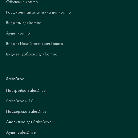
Обучение kommo
Расширенная аналитика для kommo
Виджеты для kommo
Аудит kommo
Виджет Новой почты для kommo
Виджет Турбосмс для kommo
SalesDrive
Настройка SalesDrive
SalesDrive и 1С
Поддержка SalesDrive
Аналитика для SalesDrive
Аудит SalesDrive