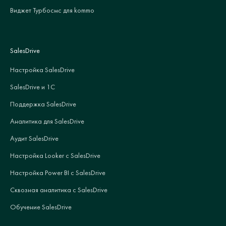
Виджет Турбосмс для kommo
SalesDrive
Настройка SalesDrive
SalesDrive и 1С
Поддержка SalesDrive
Аналитика для SalesDrive
Аудит SalesDrive
Настройка Looker с SalesDrive
Настройка Power BI с SalesDrive
Сквозная аналитика с SalesDrive
Обучение SalesDrive