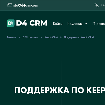
info@d4crm.com
+ 4
Кейсы
Компания
IT-реше
Главная
>
CRM системы
>
KeepinCRM
>
Поддержка по KeepinCRM
ПОДДЕРЖКА ПО KEE