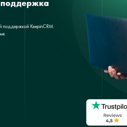
хподдержка
ой поддержкой KeepinCRM.
мя.