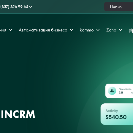
 (857) 356 99 65
ния
Автоматизация бизнеса
kommo
Zoho
pi
PINCRM