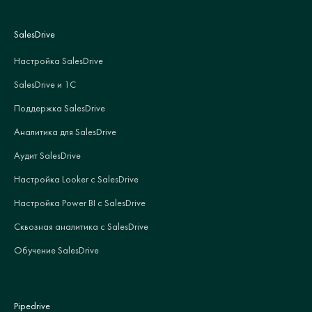
SalesDrive
Настройка SalesDrive
SalesDrive и 1С
Поддержка SalesDrive
Аналитика для SalesDrive
Аудит SalesDrive
Настройка Looker с SalesDrive
Настройка Power BI с SalesDrive
Сквозная аналитика с SalesDrive
Обучение SalesDrive
Pipedrive