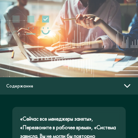
Cодержание
Клиентский сервис в продажах: сервис продает лучше
скидок?
«Сейчас все менеджеры заняты»,
Как привлечь и удержать клиента с помощью CRM
«Перезвоните в рабочее время», «Система
маркетинга?
зависла. Вы не могли бы повторно
Считаем выгоду в цифрах