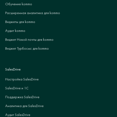
Обучение kommo
Расширенная аналитика для kommo
Виджеты для kommo
Аудит kommo
Виджет Новой почты для kommo
Виджет Турбосмс для kommo
SalesDrive
Настройка SalesDrive
SalesDrive и 1С
Поддержка SalesDrive
Аналитика для SalesDrive
Аудит SalesDrive