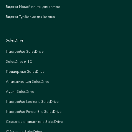
Виджет Новой почты для kommo
Виджет Турбосмс для kommo
SalesDrive
Настройка SalesDrive
SalesDrive и 1С
Поддержка SalesDrive
Аналитика для SalesDrive
Аудит SalesDrive
Настройка Looker с SalesDrive
Настройка Power BI с SalesDrive
Сквозная аналитика с SalesDrive
Обучение SalesDrive