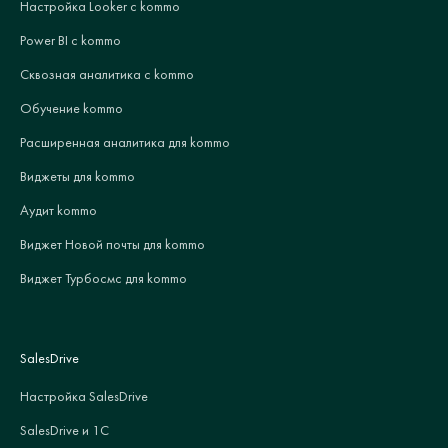
Настройка Looker с kommo
Power BI с kommo
Сквозная аналитика с kommo
Обучение kommo
Расширенная аналитика для kommo
Виджеты для kommo
Аудит kommo
Виджет Новой почты для kommo
Виджет Турбосмс для kommo
SalesDrive
Настройка SalesDrive
SalesDrive и 1С