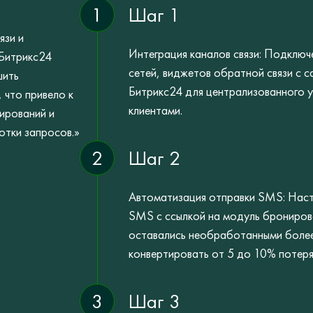
1
Шаг 1
язи и
Интеграция каналов связи: Подключ
 Битрикс24
сетей, виджетов обратной связи с с
шить
Битрикс24 для централизованного у
 что привело к
клиентами.
ирований и
тки запросов.»
2
Шаг 2
Автоматизация отправки SMS: Наст
SMS с ссылкой на модуль брониров
оставались необработанными более
конвертировать от 5 до 10% потеря
3
Шаг 3