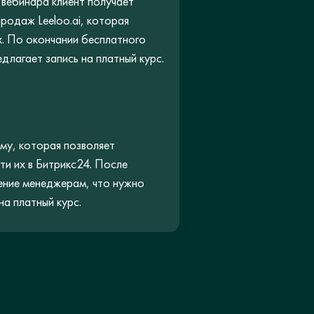
 вебинара клиент получает
продаж Leeloo.ai, которая
. По окончании бесплатного
длагает запись на платный курс.
му, которая позволяет
ти их в Битрикс24. После
ние менеджерам, что нужно
на платный курс.