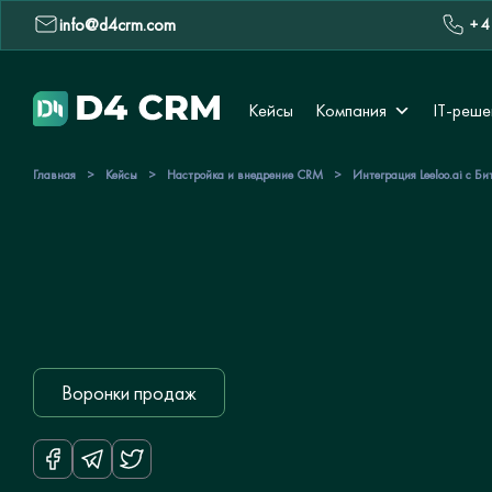
info@d4crm.com
+ 4
Кейсы
Компания
IT-реше
Главная
>
Кейсы
>
Настройка и внедрение CRM
>
Интеграция Leeloo.ai с Б
Воронки продаж