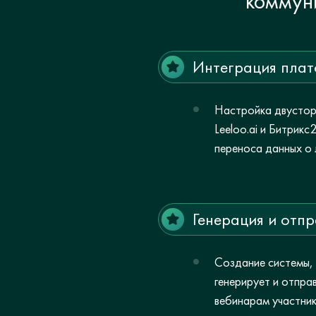
коммун
Интеграция пла
Настройка двустор
Leeloo.ai и Битрик
переноса данных о 
Генерация и отпр
Создание системы,
генерирует и отпра
вебинарам участник