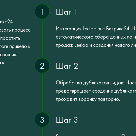
1
Шаг 1
рикс24
Интеграция Leeloo.ai с Битрикс24:
овать процесс
автоматического сбора данных по н
упростить
продаж Leeloo и создания нового ли
оге привело к
ращению
.»
2
Шаг 2
Обработка дубликатов лидов: Наст
предотвращает создание дубликатов
проходит воронку повторно.
3
Шаг 3