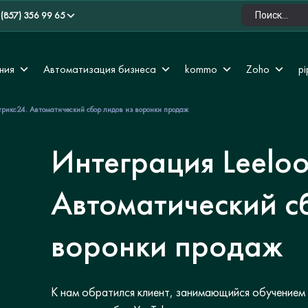
 (857) 356 99 65
ния
Автоматизация бизнеса
kommo
Zoho
pi
итрикс24. Автоматический сбор лидов из воронки продаж
Интеграция Leeloo
Автоматический с
воронки продаж
К нам обратился клиент, занимающийся обучением