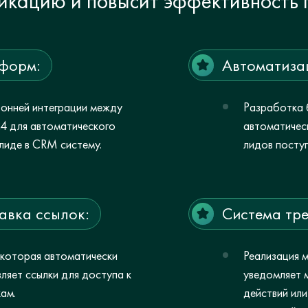
икацию и повысит эффективность 
тформ:
Автоматизац
онней интеграции между
Разработка 
с24 для автоматического
автоматичес
лиде в CRM систему.
лидов поступ
авка ссылок:
Система тре
 которая автоматически
Реализация 
вляет ссылки для доступа к
уведомляет 
ам.
действий ил