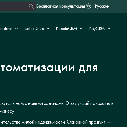
Бесплатная консультация
Русский
pedrive
SalesDrive
KeepinCRM
KeyCRM
втоматизации для
аются к нам с новыми задачами. Это лучший показатель
изнесу.
оительстве жилой недвижимости. Основной продукт —