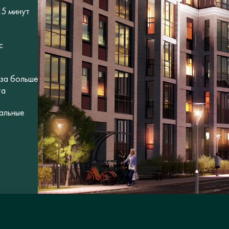
15 минут
с
аза больше
та
альные