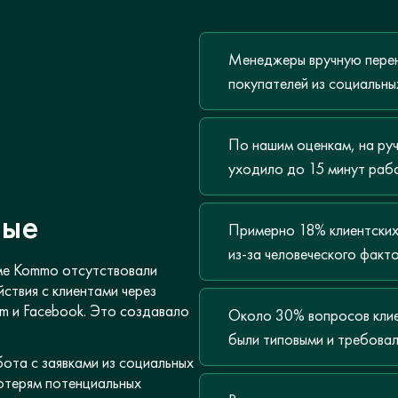
Менеджеры вручную перен
покупателей из социальны
По нашим оценкам, на руч
уходило до 15 минут раб
ные
Примерно 18% клиентски
из-за человеческого факт
ме Kommo отсутствовали
ствия с клиентами через
ram и Facebook. Это создавало
Около 30% вопросов клие
были типовыми и требова
ота с заявками из социальных
отерям потенциальных