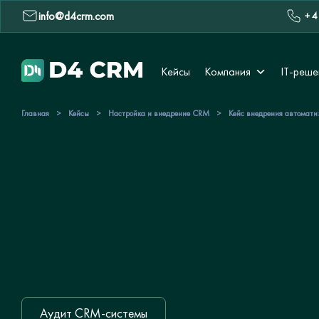
info@d4crm.com
+ 4
Кейсы
Компания
IT-реше
Главная
>
Кейсы
>
Настройка и внедрение CRM
>
Кейс внедрения автомати
Аудит CRM-системы