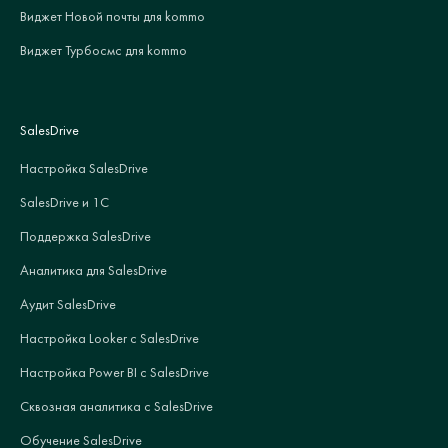
Виджет Новой почты для kommo
Виджет Турбосмс для kommo
SalesDrive
Настройка SalesDrive
SalesDrive и 1С
Поддержка SalesDrive
Аналитика для SalesDrive
Аудит SalesDrive
Настройка Looker с SalesDrive
Настройка Power BI с SalesDrive
Сквозная аналитика с SalesDrive
Обучение SalesDrive