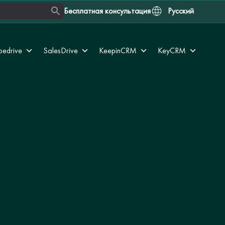
Бесплатная консультация
Русский
pedrive
SalesDrive
KeepinCRM
KeyCRM