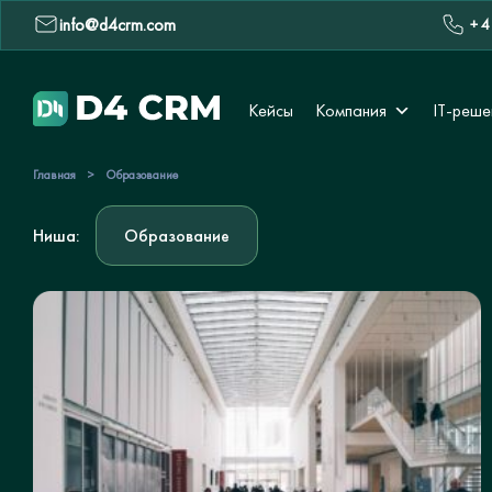
info@d4crm.com
+ 4
Кейсы
Компания
IT-реше
Главная
>
Образование
Ниша:
Образование