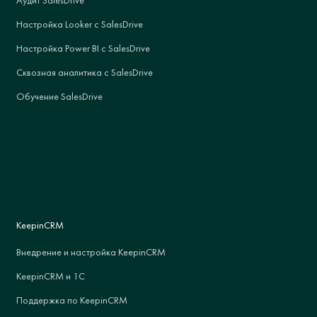
Аудит SalesDrive
Настройка Looker с SalesDrive
Настройка Power BI с SalesDrive
Сквозная аналитика с SalesDrive
Обучение SalesDrive
KeepinCRM
Внедрение и настройка KeepinCRM
KeepinCRM и 1С
Поддержка по KeepinCRM