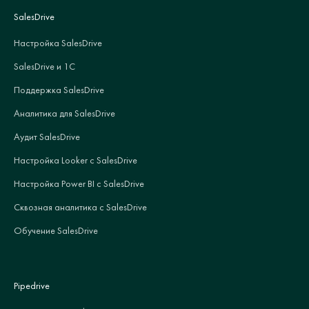
SalesDrive
Настройка SalesDrive
SalesDrive и 1С
Поддержка SalesDrive
Аналитика для SalesDrive
Аудит SalesDrive
Настройка Looker с SalesDrive
Настройка Power BI с SalesDrive
Сквозная аналитика с SalesDrive
Обучение SalesDrive
Pipedrive